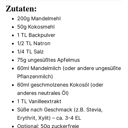
Zutaten:
200g Mandelmehl
50g Kokosmehl
1 TL Backpulver
1/2 TL Natron
1/4 TL Salz
75g ungesüßtes Apfelmus
60ml Mandelmilch (oder andere ungesüßte
Pflanzenmilch)
60ml geschmolzenes Kokosöl (oder
anderes neutrales Öl)
1 TL Vanilleextrakt
Süße nach Geschmack (z.B. Stevia,
Erythrit, Xylit) – ca. 3-4 EL
Optional: 50g zuckerfreie