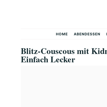
Skip
Skip
Skip
to
to
to
primary
main
primary
navigation
content
sidebar
Snackerra
HOME
ABENDESSEN
Blitz-Couscous mit Ki
Einfach Lecker