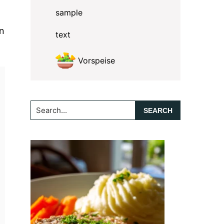
sample
en
text
Vorspeise
Search...