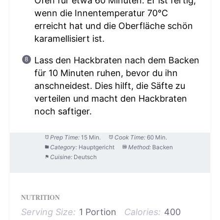
Ofen für etwa 60 Minuten. Er ist fertig,
wenn die Innentemperatur 70°C
erreicht hat und die Oberfläche schön
karamellisiert ist.
Lass den Hackbraten nach dem Backen
für 10 Minuten ruhen, bevor du ihn
anschneidest. Dies hilft, die Säfte zu
verteilen und macht den Hackbraten
noch saftiger.
Prep Time:
15 Min.
Cook Time:
60 Min.
Category:
Hauptgericht
Method:
Backen
Cuisine:
Deutsch
NUTRITION
Serving Size:
1 Portion
Calories:
400