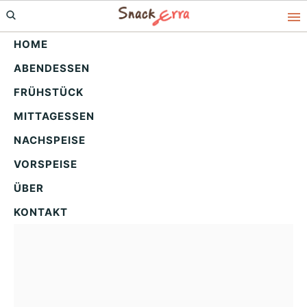
Skip
Skip
Skip
to
to
to
HOME
primary
main
primary
ABENDESSEN
navigation
content
sidebar
Omas herzhaft-saftiger
FRÜHSTÜCK
Hackbraten Genuss
MITTAGESSEN
NACHSPEISE
VORSPEISE
ÜBER
KONTAKT