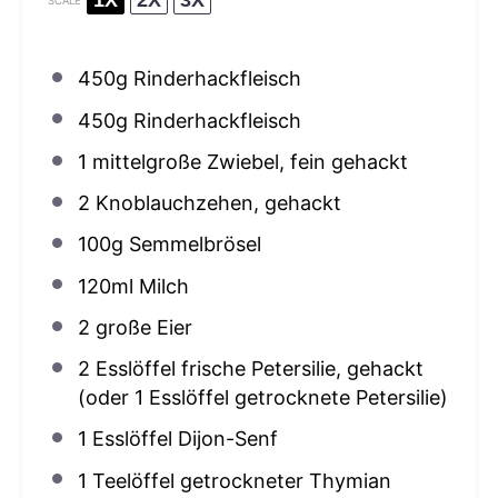
1X
2X
3X
SCALE
450g
Rinderhackfleisch
450g
Rinderhackfleisch
1
mittelgroße Zwiebel, fein gehackt
2
Knoblauchzehen, gehackt
100g
Semmelbrösel
120
ml Milch
2
große Eier
2
Esslöffel frische Petersilie, gehackt
(oder
1
Esslöffel getrocknete Petersilie)
1
Esslöffel Dijon-Senf
1
Teelöffel getrockneter Thymian