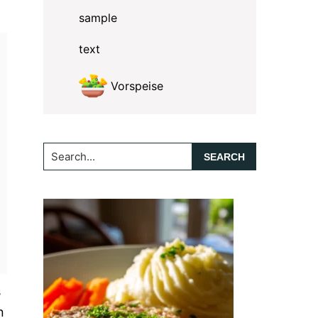
sample
text
Vorspeise
Search...
s
n