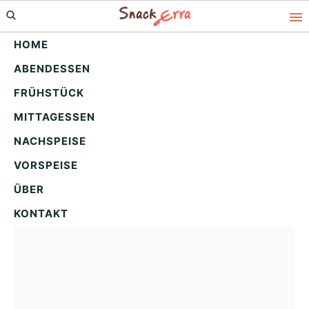
Skip
Skip
Skip
to
to
to
HOME
primary
main
primary
ABENDESSEN
navigation
content
sidebar
Chicken Waffles with
FRÜHSTÜCK
Blueberry Syrup
MITTAGESSEN
NACHSPEISE
VORSPEISE
ÜBER
KONTAKT