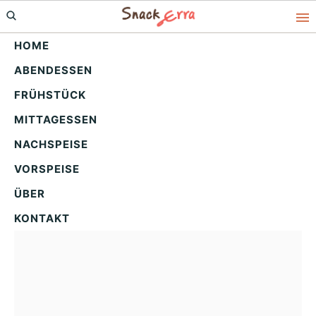
Skip
Skip
Skip
to
to
to
HOME
primary
main
primary
ABENDESSEN
navigation
content
sidebar
Cranberry-Apfel-
FRÜHSTÜCK
Rindergulasch: Herzhaft
MITTAGESSEN
& fruchtig genießen
NACHSPEISE
VORSPEISE
ÜBER
KONTAKT