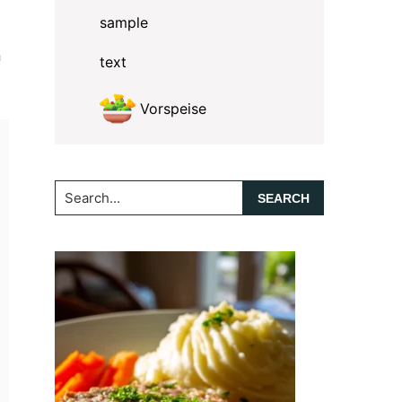
sample
n
text
Vorspeise
Search...