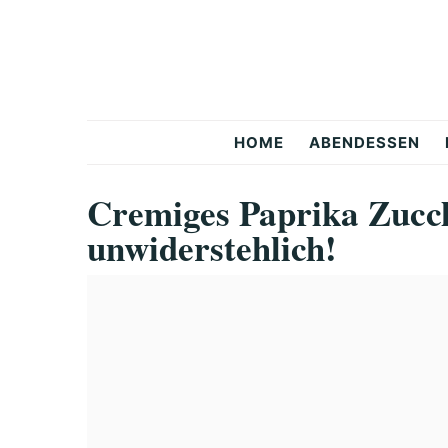
Skip
Skip
Skip
to
to
to
primary
main
primary
navigation
content
sidebar
Snackerra
HOME
ABENDESSEN
Cremiges Paprika Zucc
unwiderstehlich!