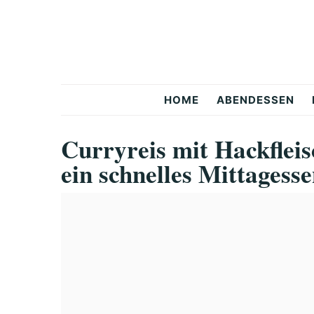
Skip
Skip
Skip
to
to
to
primary
main
primary
navigation
content
sidebar
Snackerra
HOME
ABENDESSEN
Curryreis mit Hackfleis
ein schnelles Mittagess