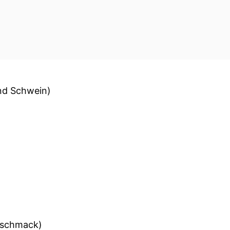
nd Schwein)
eschmack)