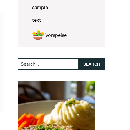
sample
text
Vorspeise
Search...