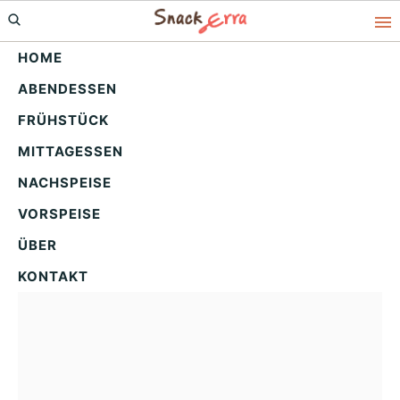
Skip
Skip
Skip
to
to
to
HOME
primary
main
primary
ABENDESSEN
navigation
content
sidebar
Einfache
FRÜHSTÜCK
Weihnachtsgefüllte
MITTAGESSEN
Muscheln – Festlicher
NACHSPEISE
Genuss!
VORSPEISE
ÜBER
KONTAKT