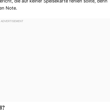
ericht, die auf keiner Speisekarte fehlen sollte, denn
en Note.
d?