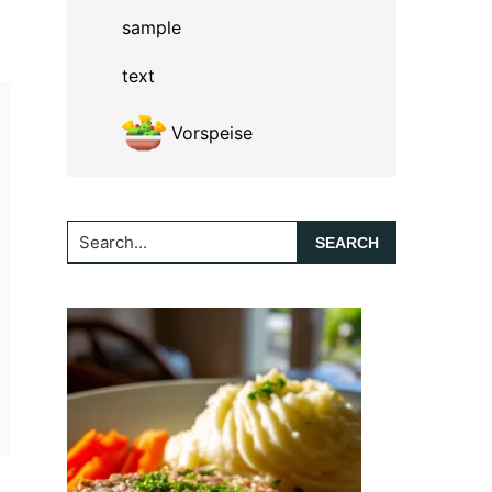
sample
text
Vorspeise
Search...