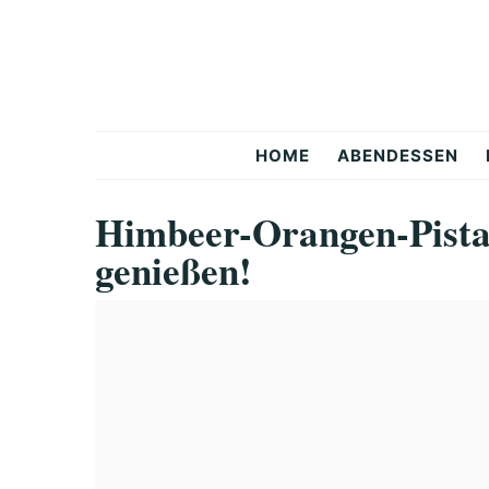
Skip
Skip
Skip
to
to
to
primary
main
primary
navigation
content
sidebar
Snackerra
HOME
ABENDESSEN
Himbeer-Orangen-Pista
genießen!