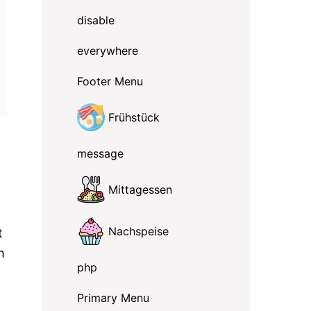
disable
everywhere
Footer Menu
Frühstück
message
Mittagessen
Nachspeise
t
h
php
Primary Menu