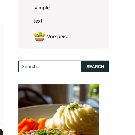
sample
text
Vorspeise
Search...