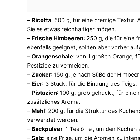
–
Ricotta
: 500 g, für eine cremige Textur
Sie es etwas reichhaltiger mögen.
–
Frische Himbeeren
: 250 g, die für eine
ebenfalls geeignet, sollten aber vorher au
–
Orangenschale
: von 1 großen Orange, f
Pestizide zu vermeiden.
–
Zucker
: 150 g, je nach Süße der Himbee
–
Eier
: 3 Stück, für die Bindung des Teigs.
–
Pistazien
: 100 g, grob gehackt, für eine
zusätzliches Aroma.
–
Mehl
: 200 g, für die Struktur des Kuche
verwendet werden.
–
Backpulver
: 1 Teelöffel, um den Kuchen
–
Salz
: eine Prise, um die Aromen zu intens