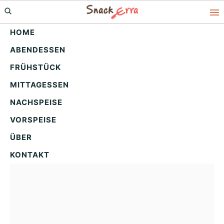
Skip
Skip
Skip
to
to
to
HOME
primary
main
primary
ABENDESSEN
navigation
content
sidebar
Himbeer-Vanillekipferl
FRÜHSTÜCK
Dessert: Süßer Genuss
MITTAGESSEN
alkoholfrei
NACHSPEISE
VORSPEISE
ÜBER
KONTAKT