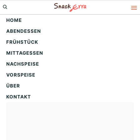
Skip
Skip
Skip
to
to
to
HOME
primary
main
primary
ABENDESSEN
navigation
content
sidebar
Himmlischer Spekulatius
FRÜHSTÜCK
Käsekuchen – Das
MITTAGESSEN
perfekte Winterrezept
NACHSPEISE
VORSPEISE
ÜBER
KONTAKT