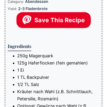
Abendessen
Category:
2-3 Fladenbrote
Yield:
Save This Recipe
Ingredients
250g Magerquark
125g Haferflocken (fein gemahlen)
1 Ei
1 TL Backpulver
1/2 TL Salz
Kräuter nach Wahl (z.B. Schnittlauch,
Petersilie, Rosmarin)
Optional: Gewürze nach Wahl (z.B.