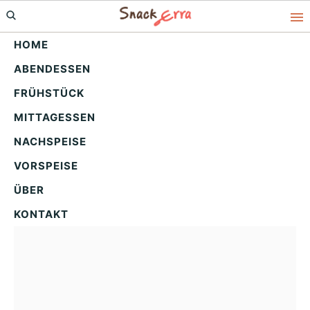
Skip
Skip
Skip
to
to
to
HOME
primary
main
primary
ABENDESSEN
navigation
content
sidebar
Kartoffeltaschen mit
FRÜHSTÜCK
Spinat-Frischkäse: Lecker
MITTAGESSEN
& einfach!
NACHSPEISE
VORSPEISE
ÜBER
KONTAKT