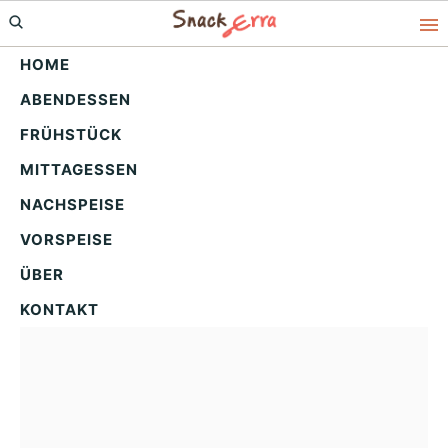
Skip
Skip
Skip
to
to
to
HOME
primary
main
primary
ABENDESSEN
navigation
content
sidebar
Marmor Lebkuchen
FRÜHSTÜCK
Gugelhupf – Dein
MITTAGESSEN
festlicher
NACHSPEISE
Weihnachtskuchen
VORSPEISE
ÜBER
KONTAKT