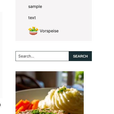
sample
text
Vorspeise
Search...
n