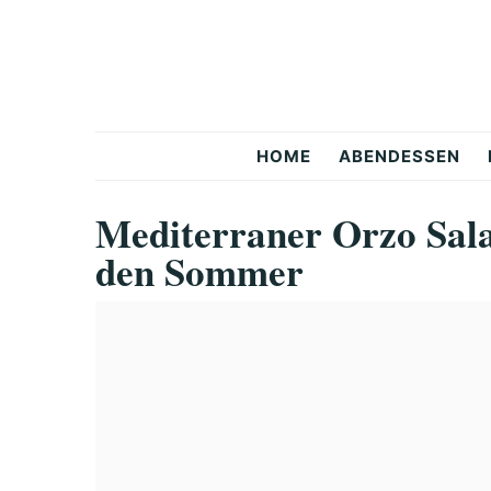
Skip
Skip
Skip
to
to
to
primary
main
primary
navigation
content
sidebar
Snackerra
HOME
ABENDESSEN
Mediterraner Orzo Sala
den Sommer