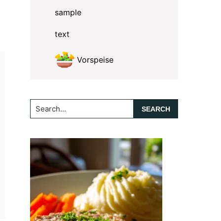
sample
text
Vorspeise
Search...