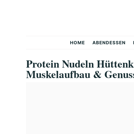
Skip
Skip
Skip
to
to
to
primary
main
primary
navigation
content
sidebar
Snackerra
HOME
ABENDESSEN
Protein Nudeln Hüttenk
Muskelaufbau & Genus