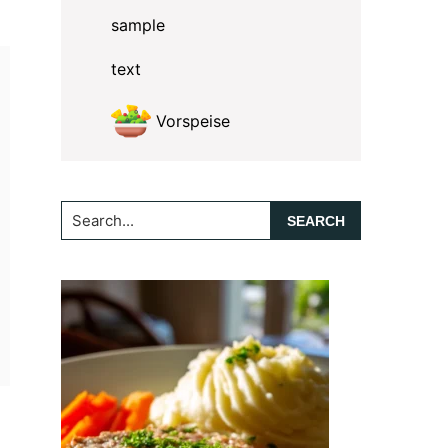
sample
text
Vorspeise
Search...