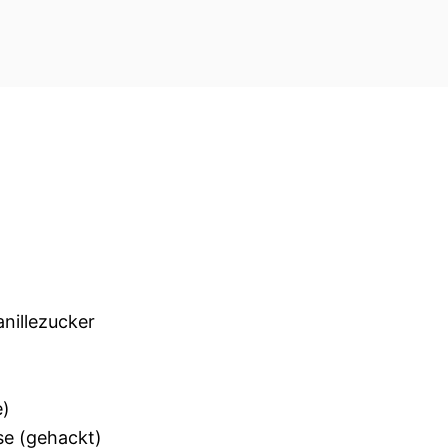
anillezucker
e)
se (gehackt)