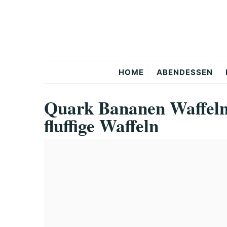
Skip
Skip
Skip
to
to
to
primary
main
primary
navigation
content
sidebar
Snackerra
HOME
ABENDESSEN
Quark Bananen Waffeln:
fluffige Waffeln