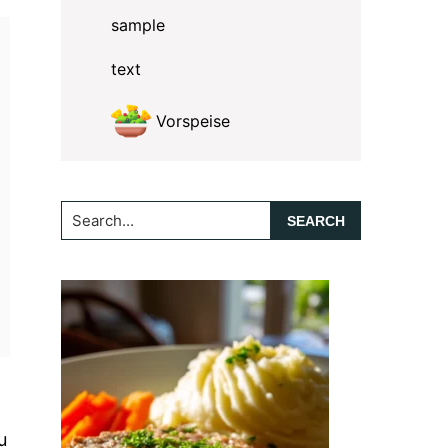
sample
text
Vorspeise
Search...
u