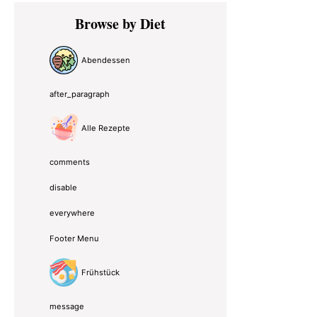
Primary
Browse by Diet
Sidebar
Abendessen
after_paragraph
Alle Rezepte
comments
disable
everywhere
Footer Menu
Frühstück
message