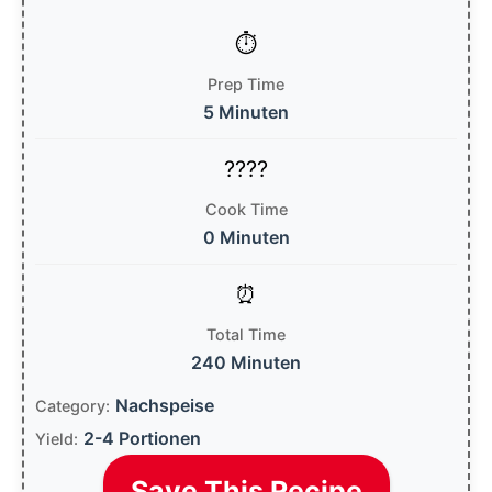
Prep Time
5 Minuten
Cook Time
0 Minuten
Total Time
240 Minuten
Nachspeise
Category:
2-4 Portionen
Yield:
Save This Recipe