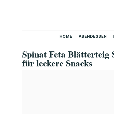
Skip
Skip
Skip
to
to
to
primary
main
primary
navigation
content
sidebar
Snackerra
HOME
ABENDESSEN
Spinat Feta Blätterteig
für leckere Snacks