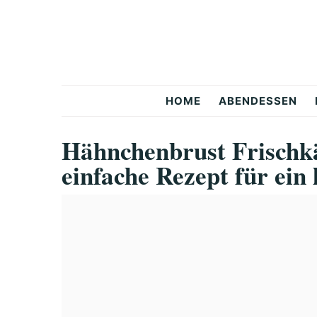
Skip
Skip
Skip
to
to
to
primary
main
primary
navigation
content
sidebar
Snackerra
HOME
ABENDESSEN
Hähnchenbrust Frischk
einfache Rezept für ein 