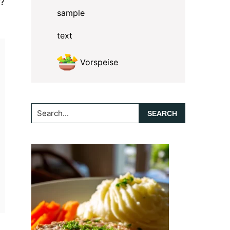
r?
sample
text
Vorspeise
Search...