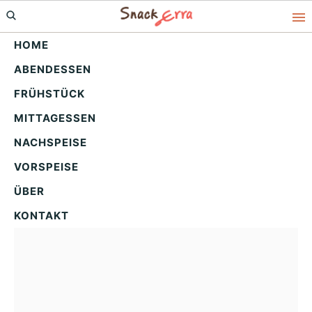
Skip
Skip
Skip
to
to
to
HOME
primary
main
primary
ABENDESSEN
navigation
content
sidebar
Herzhafte Kürbis
FRÜHSTÜCK
Hähnchen Pfanne: Einfach
MITTAGESSEN
& unwiderstehlich!
NACHSPEISE
VORSPEISE
ÜBER
KONTAKT