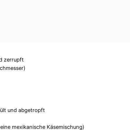
d zerrupft
urchmesser)
lt und abgetropft
 eine mexikanische Käsemischung)