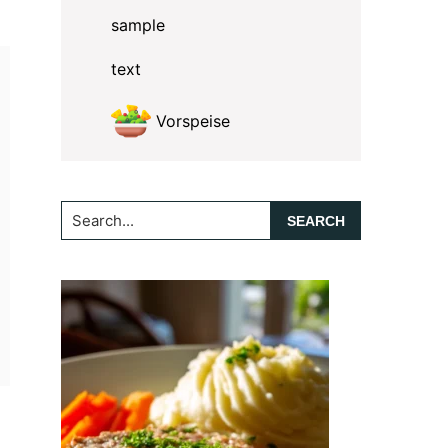
sample
text
Vorspeise
Search...