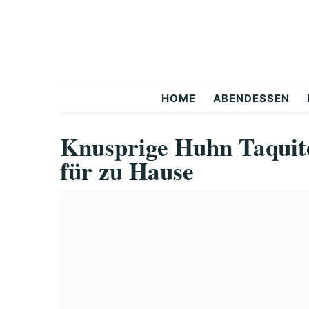
Skip
Skip
Skip
to
to
to
primary
main
primary
navigation
content
sidebar
Snackerra
HOME
ABENDESSEN
Knusprige Huhn Taquito
für zu Hause