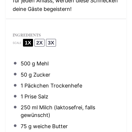
für jeden Anlass, werden diese Schnecken
deine Gäste begeistern!
INGREDIENTS
1X
2X
3X
SCALE
500 g
Mehl
50 g
Zucker
1
Päckchen Trockenhefe
1
Prise Salz
250
ml Milch (laktosefrei, falls
gewünscht)
75 g
weiche Butter