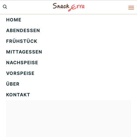
Skip
Skip
Skip
to
to
to
HOME
primary
main
primary
ABENDESSEN
navigation
content
sidebar
Puddingschnecken:
FRÜHSTÜCK
Unglaublich cremig &
MITTAGESSEN
unwiderstehlich lecker!
NACHSPEISE
VORSPEISE
ÜBER
KONTAKT