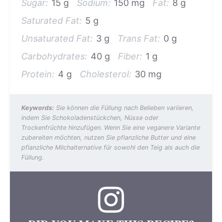
Sugar:
15 g
Sodium:
150 mg
Fat:
8 g
Saturated Fat:
5 g
Unsaturated Fat:
3 g
Trans Fat:
0 g
Carbohydrates:
40 g
Fiber:
1 g
Protein:
4 g
Cholesterol:
30 mg
Keywords:
Sie können die Füllung nach Belieben variieren,
indem Sie Schokoladenstückchen, Nüsse oder
Trockenfrüchte hinzufügen. Wenn Sie eine veganere Variante
zubereiten möchten, nutzen Sie pflanzliche Butter und eine
pflanzliche Milchalternative für sowohl den Teig als auch die
Füllung.