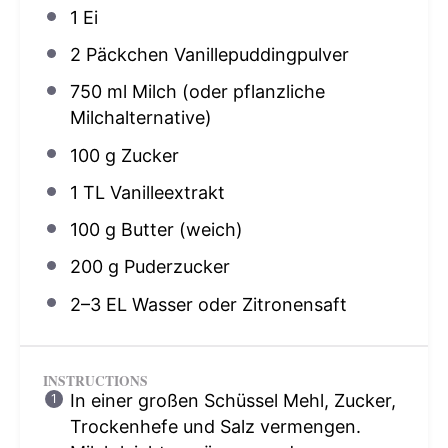
1
Ei
2
Päckchen Vanillepuddingpulver
750
ml Milch (oder pflanzliche
Milchalternative)
100 g
Zucker
1
TL Vanilleextrakt
100 g
Butter (weich)
200 g
Puderzucker
2
–
3
EL Wasser oder Zitronensaft
INSTRUCTIONS
In einer großen Schüssel Mehl, Zucker,
Trockenhefe und Salz vermengen.