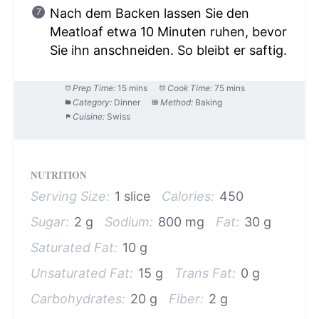
Nach dem Backen lassen Sie den
Meatloaf etwa 10 Minuten ruhen, bevor
Sie ihn anschneiden. So bleibt er saftig.
Prep Time:
15 mins
Cook Time:
75 mins
Category:
Dinner
Method:
Baking
Cuisine:
Swiss
NUTRITION
Serving Size:
1 slice
Calories:
450
Sugar:
2 g
Sodium:
800 mg
Fat:
30 g
Saturated Fat:
10 g
Unsaturated Fat:
15 g
Trans Fat:
0 g
Carbohydrates:
20 g
Fiber:
2 g