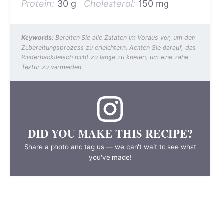
Protein:
30 g
Cholesterol:
150 mg
Keywords:
Bereiten Sie alle Zutaten im Voraus vor, um den
Zubereitungsprozess zu erleichtern. Achten Sie darauf, das
Rinderhackfleisch nicht zu lange zu kneten, um eine zähe
Textur zu vermeiden.
DID YOU MAKE THIS RECIPE?
Share a photo and tag us — we can't wait to see what
you've made!