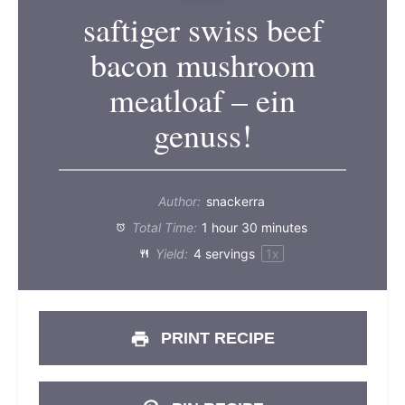
saftiger swiss beef
bacon mushroom
meatloaf – ein
genuss!
Author:
snackerra
Total Time:
1 hour 30 minutes
Yield:
4
servings
1
x
PRINT RECIPE