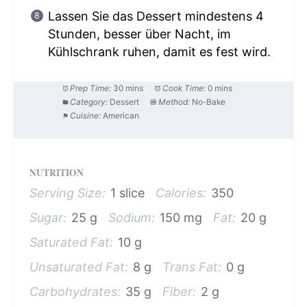
Lassen Sie das Dessert mindestens 4
Stunden, besser über Nacht, im
Kühlschrank ruhen, damit es fest wird.
Prep Time:
30 mins
Cook Time:
0 mins
Category:
Dessert
Method:
No-Bake
Cuisine:
American
NUTRITION
Serving Size:
1 slice
Calories:
350
Sugar:
25 g
Sodium:
150 mg
Fat:
20 g
Saturated Fat:
10 g
Unsaturated Fat:
8 g
Trans Fat:
0 g
Carbohydrates:
35 g
Fiber:
2 g