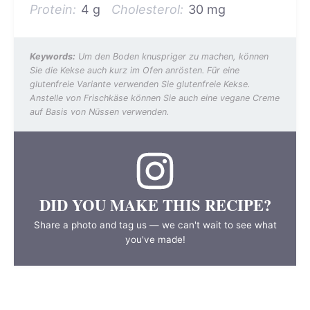
Protein:
4 g
Cholesterol:
30 mg
Keywords:
Um den Boden knuspriger zu machen, können
Sie die Kekse auch kurz im Ofen anrösten. Für eine
glutenfreie Variante verwenden Sie glutenfreie Kekse.
Anstelle von Frischkäse können Sie auch eine vegane Creme
auf Basis von Nüssen verwenden.
DID YOU MAKE THIS RECIPE?
Share a photo and tag us — we can't wait to see what
you've made!